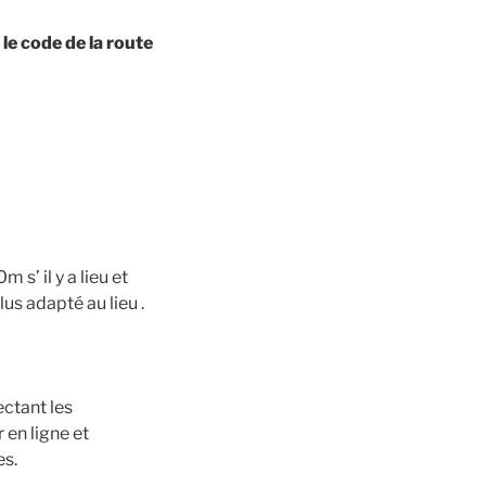
 le code de la route
s’ il y a lieu et
lus adapté au lieu .
ectant les
r en ligne et
es.