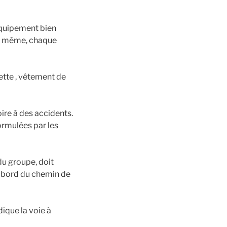
équipement bien
de même, chaque
ette , vêtement de
ire à des accidents.
formulées par les
u groupe, doit
le bord du chemin de
ique la voie à